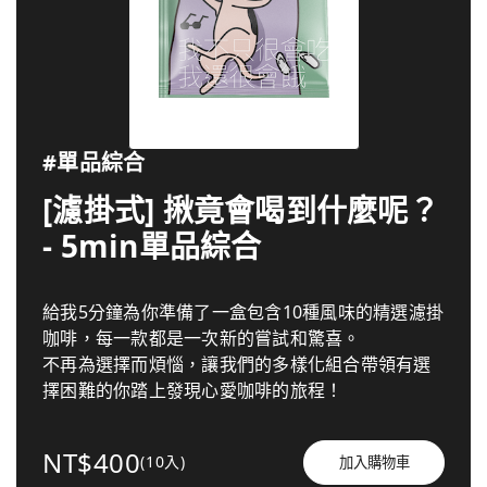
#單品綜合
[濾掛式] 揪竟會喝到什麼呢？
- 5min單品綜合
給我5分鐘為你準備了一盒包含10種風味的精選濾掛
咖啡，每一款都是一次新的嘗試和驚喜。
不再為選擇而煩惱，讓我們的多樣化組合帶領有選
擇困難的你踏上發現心愛咖啡的旅程！
NT$400
(10入)
加入購物車