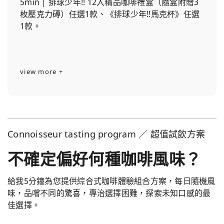
5min | 排球少年!! 12入精品咖啡禮盒（隨盒附贈3
枚壓克力磚）任選1款、《排球少年!!馬克杯》任選
1款。
view more +
Connoisseur tasting program ／ 超值試飲方案
不確定偏好何種咖啡風味？
給我5分鐘為您提供綜合式咖啡體驗組合方案，每日隨機風
味，品嚐不同的驚喜，專治選擇困難，探索未知口感的最
佳選擇。