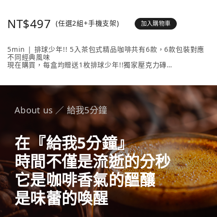
NT$497
(任選2組+手機支架)
加入購物車
5min | 排球少年!! 5入茶包式精品咖啡共有6款，6款包裝對應
不同經典風味
現在購買，每盒均贈送1枚排球少年!!獨家壓克力磚
壓克力磚共有20款人氣角色 + 4款隱藏版，數量有限送完為止！
內容物包含： 5min | 排球少年!! 5入茶包式精品咖啡 （隨盒附
贈1枚壓克力磚）任選2款、《排球少年!!手機支架》任選1款。
About us ／ 給我5分鐘
在『給我5分鐘』
時間不僅是流逝的分秒
它是咖啡香氣的醞釀
是味蕾的喚醒