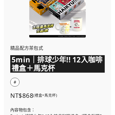
精品配方茶包式
5min｜排球少年!! 12入咖啡
禮盒＋馬克杯
#
NT$868
(禮盒+馬克杯)
內容物包含：