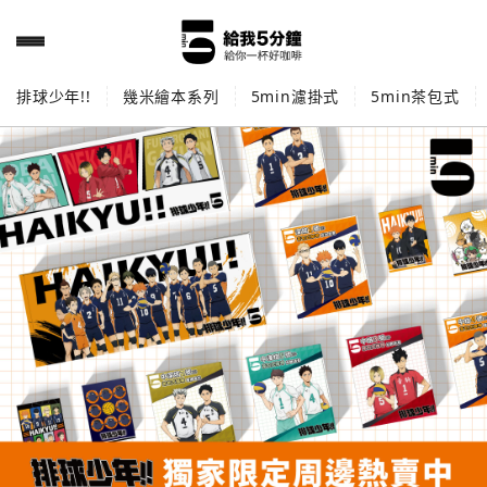
排球少年!!
幾米繪本系列
5min濾掛式
5min茶包式