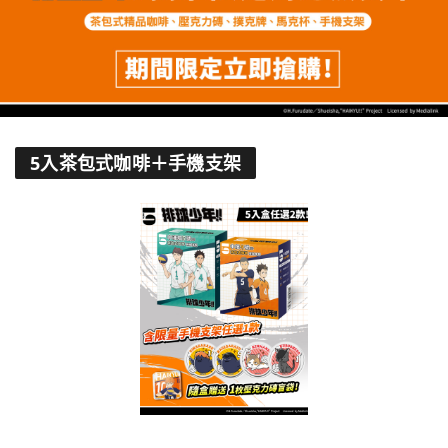
5入茶包式咖啡＋手機支架