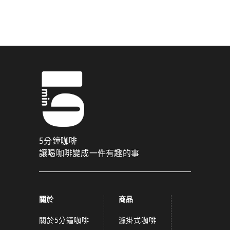
驗證碼已成功發送至您的手機門號！
點擊確認後，我們會將認證碼透過簡訊傳送至
為了維護您的權益，請於 10 分鐘內填寫認證碼。
取消
確認
關閉
5分鐘咖啡
讓喝咖啡變成一件有趣的事
關於
商品
關於5分鐘咖啡
濾掛式咖啡