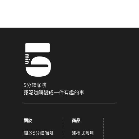
驗證碼已成功發送至您的手機門號！
點擊確認後，我們會將認證碼透過簡訊傳送至
為了維護您的權益，請於 10 分鐘內填寫認證碼。
取消
確認
關閉
5分鐘咖啡
讓喝咖啡變成一件有趣的事
關於
商品
關於5分鐘咖啡
濾掛式咖啡