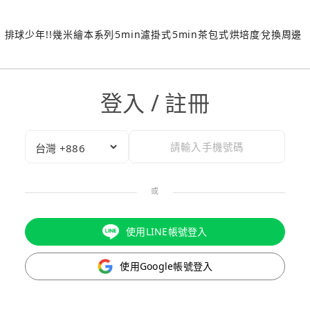
排球少年!!
幾米繪本系列
5min濾掛式
5min茶包式
烘培度
兌換周邊
登入 / 註冊
或
使用LINE帳號登入
使用Google帳號登入
驗證碼已成功發送至您的手機門號！
點擊確認後，我們會將認證碼透過簡訊傳送至
為了維護您的權益，請於 10 分鐘內填寫認證碼。