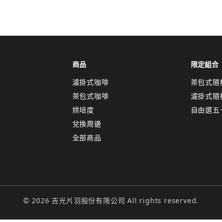
取消
確認
關閉
商品
限定組合
濾掛式咖啡
茶包式隨
茶包式咖啡
濾掛式隨
烘培度
自由選五
兌換周邊
全部商品
© 2026 吉光片羽股份有限公司 All rights reserved.