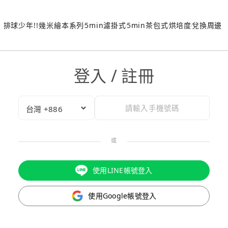
排球少年!!
幾米繪本系列
5min濾掛式
5min茶包式
烘培度
兌換周邊
登入 / 註冊
或
使用LINE帳號登入
使用Google帳號登入
驗證碼已成功發送至您的手機門號！
點擊確認後，我們會將認證碼透過簡訊傳送至
為了維護您的權益，請於 10 分鐘內填寫認證碼。