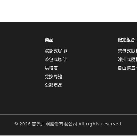
取消
確認
關閉
商品
限定組合
濾掛式咖啡
茶包式隨
茶包式咖啡
濾掛式隨
烘培度
自由選五
兌換周邊
全部商品
© 2026 吉光片羽股份有限公司 All rights reserved.