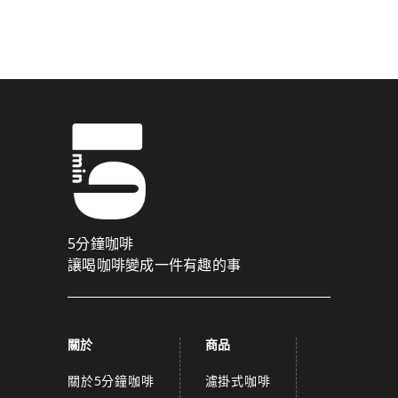
驗證碼已成功發送至您的手機門號！
點擊確認後，我們會將認證碼透過簡訊傳送至
為了維護您的權益，請於 10 分鐘內填寫認證碼。
取消
確認
關閉
5分鐘咖啡
讓喝咖啡變成一件有趣的事
關於
商品
關於5分鐘咖啡
濾掛式咖啡