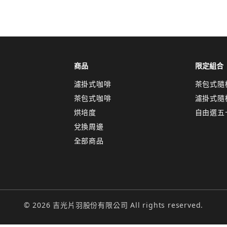
取消
確認
關閉
商品
限定組合
濾掛式咖啡
茶包式隨
茶包式咖啡
濾掛式隨
烘培度
自由選五
兌換周邊
全部商品
© 2026 吉光片羽股份有限公司 All rights reserved.