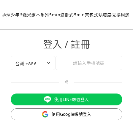
排球少年!!
幾米繪本系列
5min濾掛式
5min茶包式
烘培度
兌換周邊
登入 / 註冊
或
使用LINE帳號登入
使用Google帳號登入
驗證碼已成功發送至您的手機門號！
點擊確認後，我們會將認證碼透過簡訊傳送至
為了維護您的權益，請於 10 分鐘內填寫認證碼。