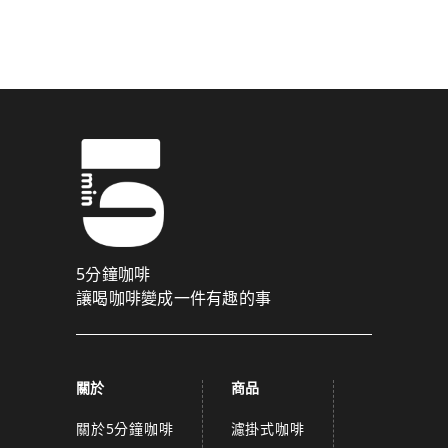
驗證碼已成功發送至您的手機門號！
點擊確認後，我們會將認證碼透過簡訊傳送至
為了維護您的權益，請於 10 分鐘內填寫認證碼。
取消
確認
關閉
5分鐘咖啡
讓喝咖啡變成一件有趣的事
關於
商品
關於5分鐘咖啡
濾掛式咖啡