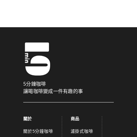
驗證碼已成功發送至您的手機門號！
點擊確認後，我們會將認證碼透過簡訊傳送至
為了維護您的權益，請於 10 分鐘內填寫認證碼。
取消
確認
關閉
5分鐘咖啡
讓喝咖啡變成一件有趣的事
關於
商品
關於5分鐘咖啡
濾掛式咖啡