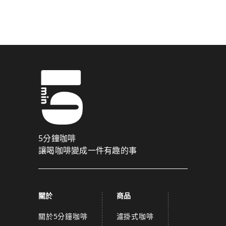
驗證碼已成功發送至您的手機門號！
點擊確認後，我們會將認證碼透過簡訊傳送至
為了維護您的權益，請於 10 分鐘內填寫認證碼。
取消
確認
關閉
5分鐘咖啡
讓喝咖啡變成一件有趣的事
關於
商品
關於5分鐘咖啡
濾掛式咖啡