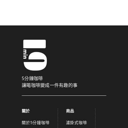
驗證碼已成功發送至您的手機門號！
點擊確認後，我們會將認證碼透過簡訊傳送至
為了維護您的權益，請於 10 分鐘內填寫認證碼。
取消
確認
關閉
5分鐘咖啡
讓喝咖啡變成一件有趣的事
關於
商品
關於5分鐘咖啡
濾掛式咖啡