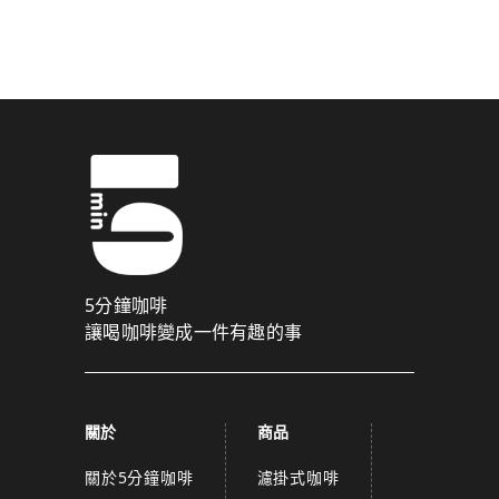
驗證碼已成功發送至您的手機門號！
點擊確認後，我們會將認證碼透過簡訊傳送至
為了維護您的權益，請於 10 分鐘內填寫認證碼。
取消
確認
關閉
5分鐘咖啡
讓喝咖啡變成一件有趣的事
關於
商品
關於5分鐘咖啡
濾掛式咖啡