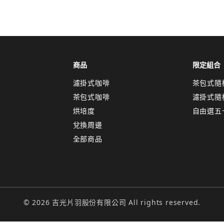
取消
確認
關閉
商品
限定組合
濾掛式咖啡
茶包式隨
茶包式咖啡
濾掛式隨
烘培度
自由選五
兌換周邊
全部商品
© 2026 吉光片羽股份有限公司 All rights reserved.