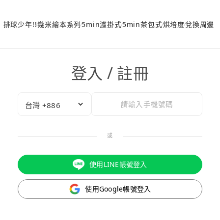
排球少年!!
幾米繪本系列
5min濾掛式
5min茶包式
烘培度
兌換周邊
登入 / 註冊
或
使用LINE帳號登入
使用Google帳號登入
驗證碼已成功發送至您的手機門號！
點擊確認後，我們會將認證碼透過簡訊傳送至
為了維護您的權益，請於 10 分鐘內填寫認證碼。