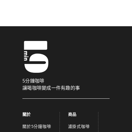
驗證碼已成功發送至您的手機門號！
點擊確認後，我們會將認證碼透過簡訊傳送至
為了維護您的權益，請於 10 分鐘內填寫認證碼。
取消
確認
關閉
5分鐘咖啡
讓喝咖啡變成一件有趣的事
關於
商品
關於5分鐘咖啡
濾掛式咖啡