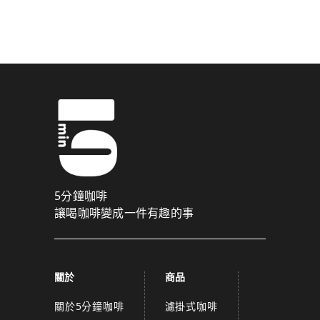
驗證碼已成功發送至您的手機門號！
點擊確認後，我們會將認證碼透過簡訊傳送至
為了維護您的權益，請於 10 分鐘內填寫認證碼。
取消
確認
關閉
5分鐘咖啡
讓喝咖啡變成一件有趣的事
關於
商品
關於5分鐘咖啡
濾掛式咖啡