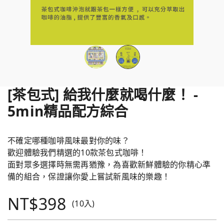
[茶包式] 給我什麼就喝什麼！ -
5min精品配方綜合
不確定哪種咖啡風味最對你的味？
歡迎體驗我們精選的10款茶包式咖啡！
面對眾多選擇時無需再猶豫，為喜歡新鮮體驗的你精心準
備的組合，保證讓你愛上嘗試新風味的樂趣！
NT$398
(10入)