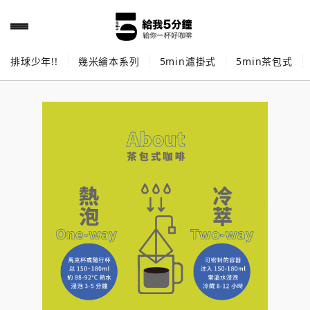
排球少年!!
幾米繪本系列
5min濾掛式
5min茶包式