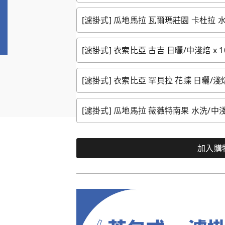
[濾掛式] 瓜地馬拉 瓦爾瑪莊園 卡杜拉 水
[濾掛式] 衣索比亞 古吉 日曬/中淺焙 x 1
[濾掛式] 衣索比亞 罕貝拉 花蝶 日曬/淺焙
[濾掛式] 瓜地馬拉 薇薇特南果 水洗/中淺焙
加入購