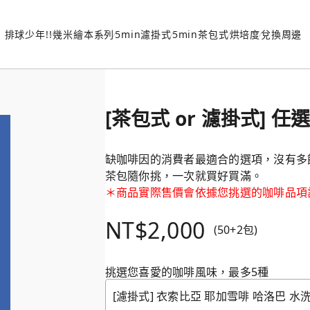
排球少年!!
幾米繪本系列
5min濾掛式
5min茶包式
烘培度
兌換周邊
[茶包式 or 濾掛式] 
缺咖啡因的消費者最適合的選項，沒有多
茶包隨你挑，一次就買好買滿。
＊商品實際售價會依據您挑選的咖啡品項
NT$2,000
(50+2包)
挑選您喜愛的咖啡風味，最多5種
[濾掛式] 衣索比亞 耶加雪啡 哈洛巴 水洗/