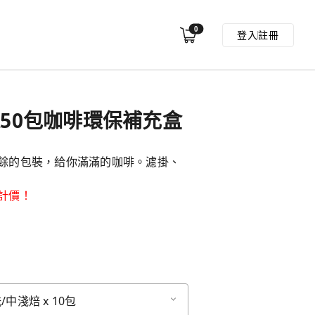
0
登入
註冊
任選50包咖啡環保補充盒
餘的包裝，給你滿滿的咖啡。濾掛、
計價！
中淺焙 x 10包