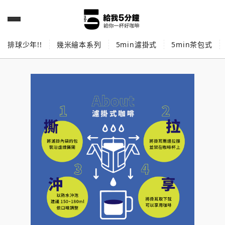
排球少年!!
幾米繪本系列
5min濾掛式
5min茶包式