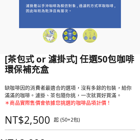
[茶包式 or 濾掛式] 任選50包咖啡
環保補充盒
缺咖啡因的消費者最適合的選項，沒有多餘的包裝，給你
滿滿的咖啡。濾掛、茶包隨你挑，一次就買好買滿。
＊商品實際售價會依據您挑選的咖啡品項計價！
NT$2,500
起 (50+2包)