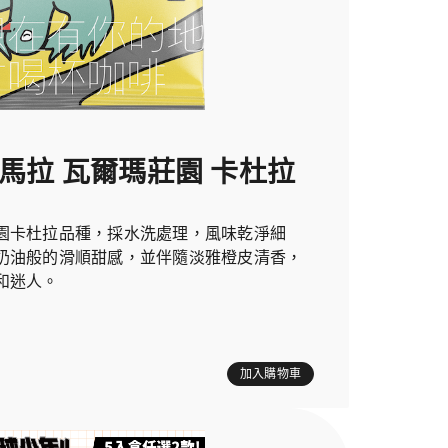
地馬拉 瓦爾瑪莊園 卡杜拉
園卡杜拉品種，採水洗處理，風味乾淨細
奶油般的滑順甜感，並伴隨淡雅橙皮清香，
和迷人。
加入購物車