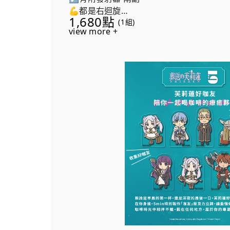
💪都是右迴旋
1,680點
(1組)
數量有限，兌完為止。
view more +