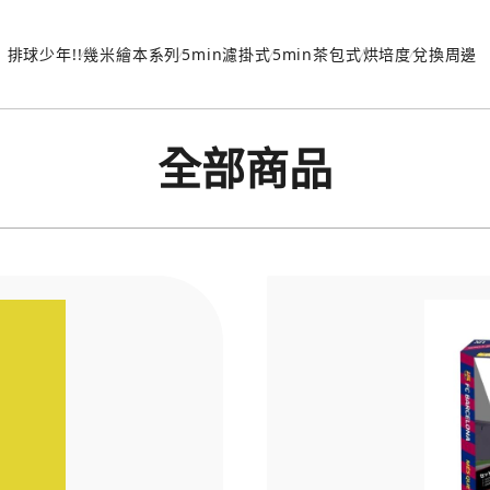
排球少年!!
幾米繪本系列
5min濾掛式
5min茶包式
烘培度
兌換周邊
全部商品