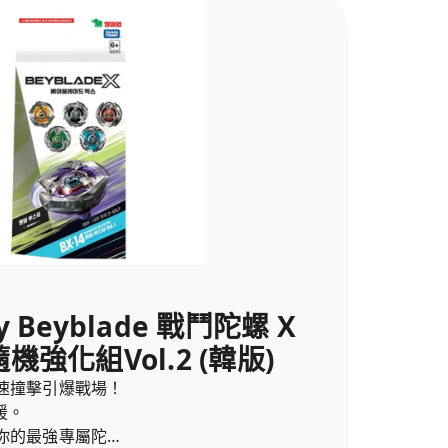
my Beyblade 戰鬥陀螺 X
隨機強化組Vol.2 (韓版)
速撞擊引爆戰場！
援。
你的最強專屬陀螺