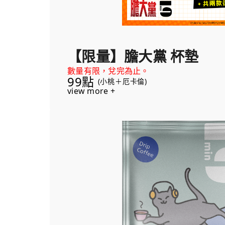
【限量】膽大黨 杯墊
數量有限，兌完為止。
99點
(小桃＋厄卡倫)
view more +