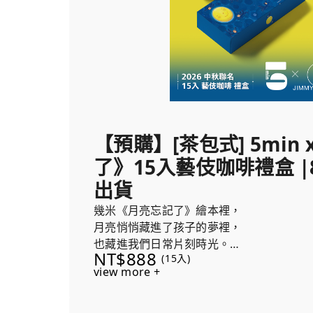
【預購】[茶包式] 5min
了》15入藝伎咖啡禮盒 |
出貨
幾米《月亮忘記了》繪本裡，
月亮悄悄藏進了孩子的夢裡，
也藏進我們日常片刻時光。
NT$888
(15入)
view more +
5min coffee 用藝伎的花香，
陪你在忙碌的日子裡，
遇見一段屬於自己的靜好時光。