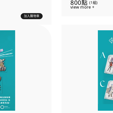
800點
(1組)
數量有限，兌完為止。
view more +
加入購物車