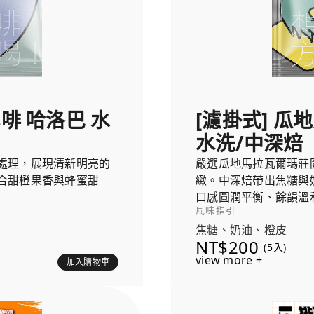
雪啡 哈洛巴 水
[濾掛式] 瓜
水洗/中深焙
處理，展現清新明亮的
嚴選瓜地馬拉瓦爾瑪莊
合甜橙果香與蜂蜜甜
緻。中深焙帶出焦糖與
口感圓潤平衡、餘韻溫
風味指引
焦糖、奶油、橙皮
NT$200
(5入)
view more +
加入購物車