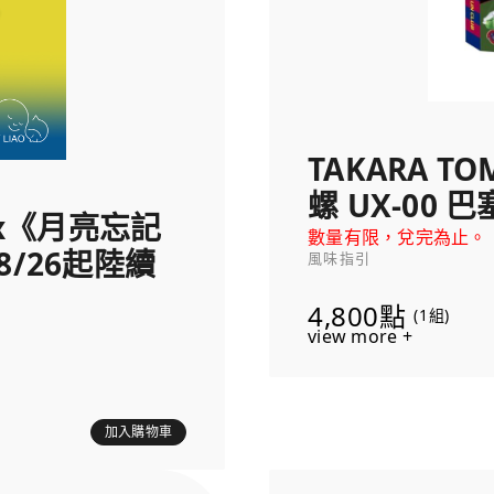
TAKARA TO
螺 UX-00
 x《月亮忘記
數量有限，兌完為止。
8/26起陸續
風味指引
4,800點
(1組)
view more +
加入購物車