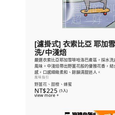
[濾掛式] 衣索比亞 耶加
洗/中淺焙
嚴選衣索比亞耶加雪啡哈洛巴產區，採水洗
風味。中淺焙帶出野薑花般的優雅花香，結
感，口感細緻柔和、餘韻清甜迷人。
風味指引
野薑花、甜橙、蜂蜜
NT$225
(5入)
view more +