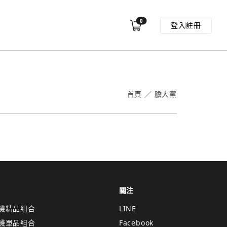
0
登入
註冊
首頁
／
膽大黨
關注
機精品組合
LINE
機單品組合
Facebook