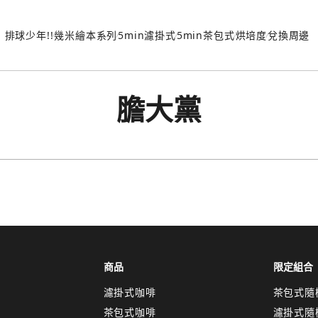
排球少年!!
幾米繪本系列
5min濾掛式
5min茶包式
烘培度
兌換周邊
膽大黨
商品
限定組合
濾掛式咖啡
茶包式隨
茶包式咖啡
濾掛式隨