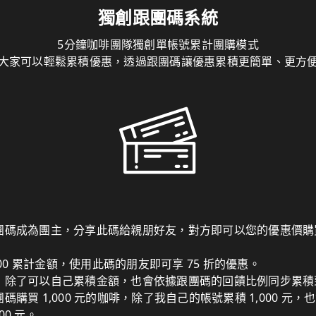
獨創跟團碼系統
5分鐘咖啡團隊獨創單帳號累計團購模式
大家可以輕鬆累積優惠，透過跟團碼讓優惠累積更簡單、更方
團碼成為團主，分享此碼給親朋好友，對方即可以您的優惠價購
000 累計金額，使用此碼的朋友即可享 75 折的優惠。
，除了可以自己累積金額，也會依據跟團碼的回饋比例同步累積
購買 1,000 元的咖啡，除了我自己的帳號累積 1,000 元
00 元。