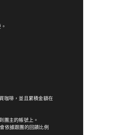
便。
買咖啡，並且累積金額在
到團主的帳號上。
，也會依據跟團的回饋比例