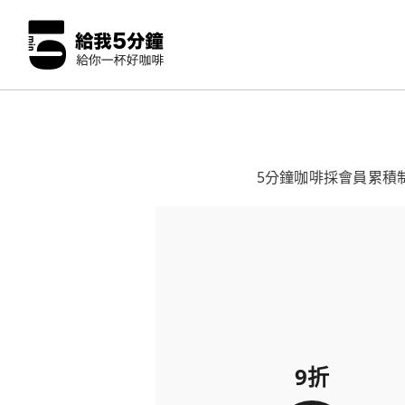
5分鐘咖啡採會員累積
9折