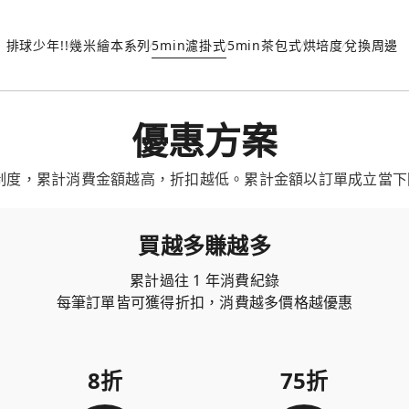
排球少年!!
幾米繪本系列
5min濾掛式
5min茶包式
烘培度
兌換周邊
優惠方案
制度，累計消費金額越高，折扣越低。累計金額以訂單成立當下回推
買越多賺越多
累計過往 1 年消費紀錄
每筆訂單皆可獲得折扣，消費越多價格越優惠
8折
75折