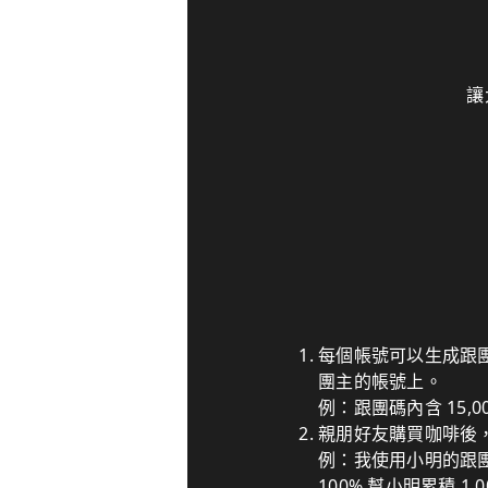
讓
每個帳號可以生成跟
團主的帳號上。
例：跟團碼內含 15,
親朋好友購買咖啡後
例：我使用小明的跟團碼
100% 幫小明累積 1,0