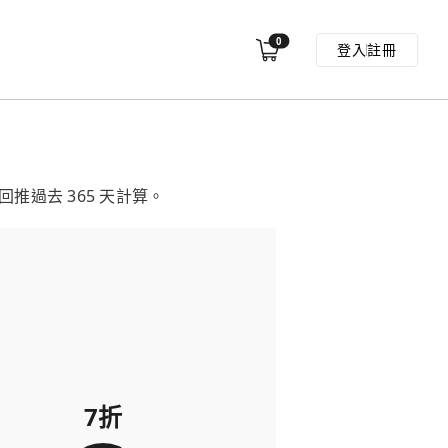
0
登入
註冊
過去 365 天計算。
7折