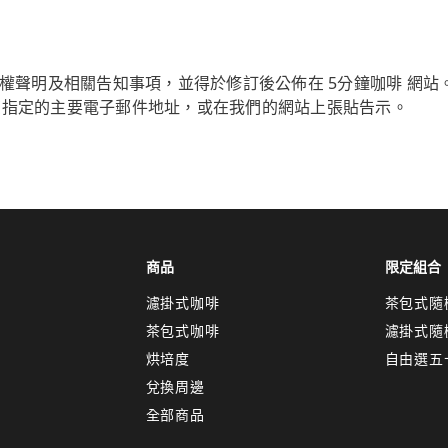
私權聲明及相關告知事項，並得於修訂後公佈在 5分鐘咖啡 網
您指定的主要電子郵件地址，或在我們的網站上張貼告示。
商品
限定組合
濾掛式咖啡
茶包式隨
茶包式咖啡
濾掛式隨
烘培度
自由選五
兌換周邊
全部商品