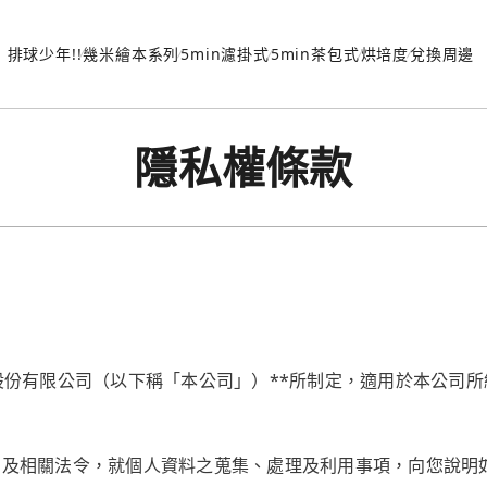
排球少年!!
幾米繪本系列
5min濾掛式
5min茶包式
烘培度
兌換周邊
隱私權條款
股份有限公司（以下稱「本公司」）**所制定，適用於本公司所
》及相關法令，就個人資料之蒐集、處理及利用事項，向您說明