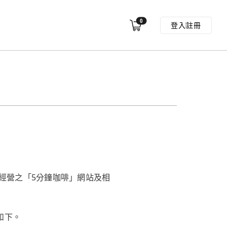
0
登入
註冊
經營之「5分鐘咖啡」網站及相
如下。