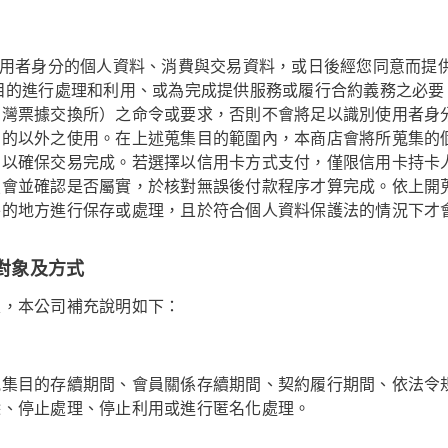
使用者身分的個人資料、消費與交易資料，或日後經您同意而提供
目的進行處理和利用、或為完成提供服務或履行合約義務之必要
台灣票據交換所）之命令或要求，否則不會將足以識別使用者身
目的以外之使用。在上述蒐集目的範圍內，本商店會將所蒐集的
）以確保交易完成。若選擇以信用卡方式支付，僅限信用卡持卡
照會並確認是否屬實，於核對無誤後付款程序才算完成。依上開
外的地方進行保存或處理，且於符合個人資料保護法的情況下才
對象及方式
定，本公司補充說明如下：
蒐集目的存續期間、會員關係存續期間、契約履行期間、依法令
除、停止處理、停止利用或進行匿名化處理。