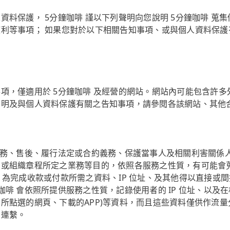
資料保護， 5分鐘咖啡 謹以下列聲明向您說明 5分鐘咖啡 蒐
利等事項； 如果您對於以下相關告知事項、或與個人資料保護
項，僅適用於 5分鐘咖啡 及經營的網站。網站內可能包含許
聲明及與個人資料保護有關之告知事項，請參閱各該網站、其他
商務、售後、履行法定或合約義務、保護當事人及相關利害關係
或組織章程所定之業務等目的，依照各服務之性質，有可能會
址等)、為完成收款或付款所需之資料、IP 位址、及其他得以直接
啡 會依照所提供服務之性質，記錄使用者的 IP 位址、以及
所點選的網頁、下載的APP)等資料，而且這些資料僅供作流
相連繫。