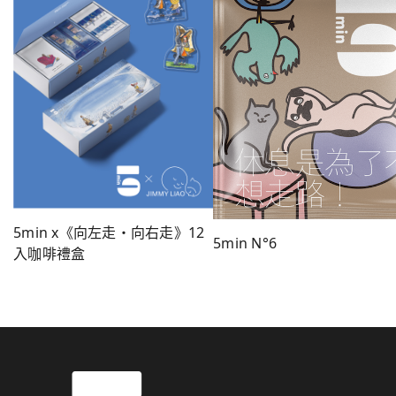
5min x《向左走・向右走》12
5min N°6
入咖啡禮盒