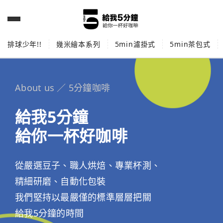
排球少年!!
幾米繪本系列
5min濾掛式
5min茶包式
About us ／ 5分鐘咖啡
給我5分鐘
給你一杯好咖啡
從嚴選豆子、職人烘焙、專業杯測、
精細研磨、自動化包裝
我們堅持以最嚴僅的標準層層把關
給我5分鐘的時間