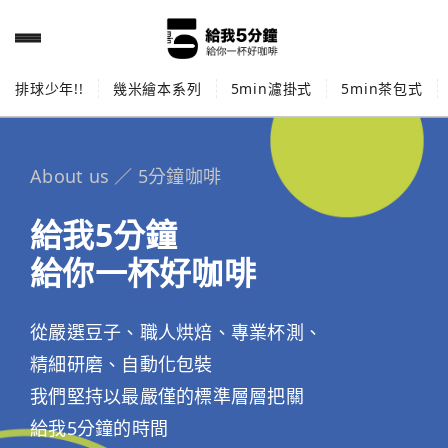
排球少年!!
幾米繪本系列
5min濾掛式
5min茶包式
About us ／ 5分鐘咖啡
給我5分鐘
給你一杯好咖啡
從嚴選豆子、職人烘焙、專業杯測、
精細研磨、自動化包裝
我們堅持以最嚴僅的標準層層把關
給我5分鐘的時間