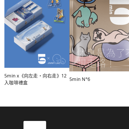
5min x《向左走・向右走》12
5min N°6
入咖啡禮盒