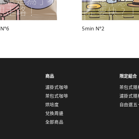
 N°6
5min N°2
商品
限定組合
濾掛式咖啡
茶包式隨
茶包式咖啡
濾掛式隨
烘培度
自由選五
兌換周邊
全部商品