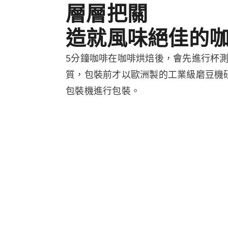
層層把關
造就風味絕佳的
5分鐘咖啡在咖啡烘焙後，會先進行杯
質，包裝前才以歐洲製的工業級磨豆機
包裝機進行包裝。