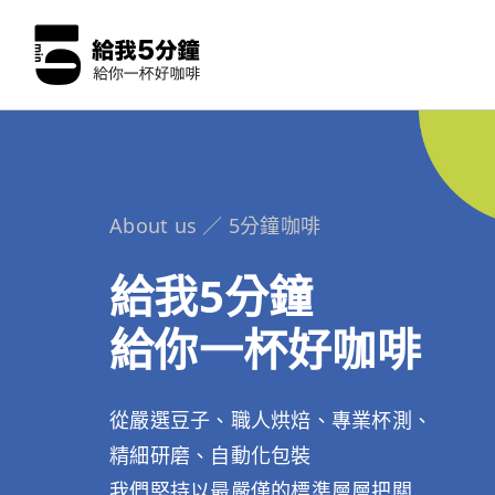
About us ／ 5分鐘咖啡
給我5分鐘
給你一杯好咖啡
從嚴選豆子、職人烘焙、專業杯測、
精細研磨、自動化包裝
我們堅持以最嚴僅的標準層層把關