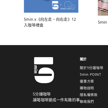
5min x《向左走・向右走》12
5min
入咖啡禮盒
關於
關於5分鐘咖啡
5min POINT
優惠方案
購物說明
5分鐘咖啡
隱私權條款
讓喝咖啡變成一件有趣的事
聯絡我們