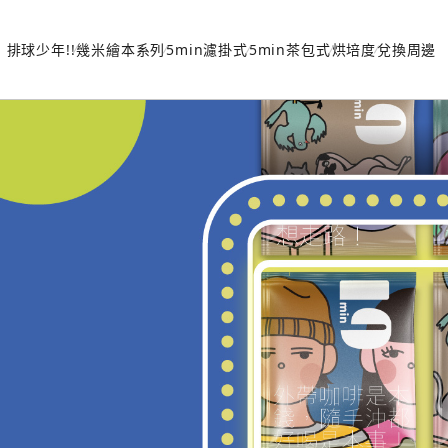
排球少年!!
幾米繪本系列
5min濾掛式
5min茶包式
烘培度
兌換周邊