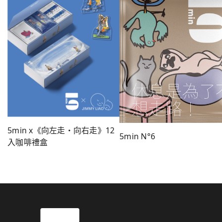
5min x《向左走・向右走》12
5min N°6
入咖啡禮盒