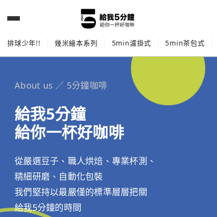
排球少年!!
幾米繪本系列
5min濾掛式
5min茶包式
About us ／ 5分鐘咖啡
給我5分鐘
給你一杯好咖啡
從嚴選豆子、職人烘焙、專業杯測、
精細研磨、自動化包裝
我們堅持以最嚴僅的標準層層把關
給我5分鐘的時間