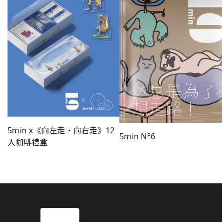
5min x《向左走・向右走》12
5min N°6
入咖啡禮盒