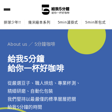
排球少年!!
幾米繪本系列
5min濾掛式
5min茶包式
About us ／ 5分鐘咖啡
給我5分鐘
給你一杯好咖啡
從嚴選豆子、職人烘焙、專業杯測、
精細研磨、自動化包裝
我們堅持以最嚴僅的標準層層把關
給我5分鐘的時間