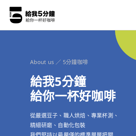
About us ／ 5分鐘咖啡
給我5分鐘
給你一杯好咖啡
從嚴選豆子、職人烘焙、專業杯測、
精細研磨、自動化包裝
我們堅持以最嚴僅的標準層層把關