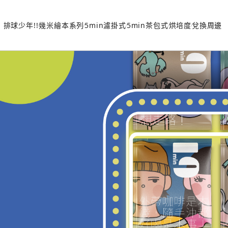
排球少年!!
幾米繪本系列
5min濾掛式
5min茶包式
烘培度
兌換周邊