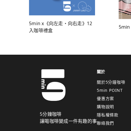
5min x《向左走・向右走》12
5min
入咖啡禮盒
關於
關於5分鐘咖啡
5min POINT
優惠方案
購物說明
5分鐘咖啡
隱私權條款
讓喝咖啡變成一件有趣的事
聯絡我們