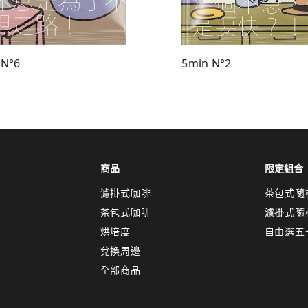
 N°6
5min N°2
商品
限定組合
濾掛式咖啡
茶包式隨
茶包式咖啡
濾掛式隨
烘培度
自由選五
兌換周邊
全部商品