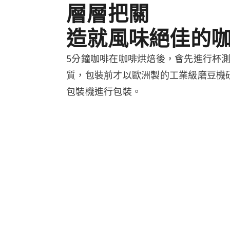
層層把關
造就風味絕佳的
5分鐘咖啡在咖啡烘焙後，會先進行杯
質，包裝前才以歐洲製的工業級磨豆機
包裝機進行包裝。