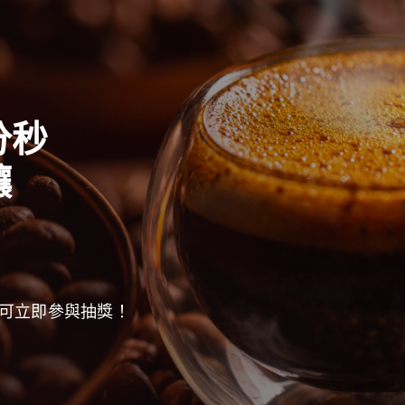
分秒
釀
可立即參與抽獎！