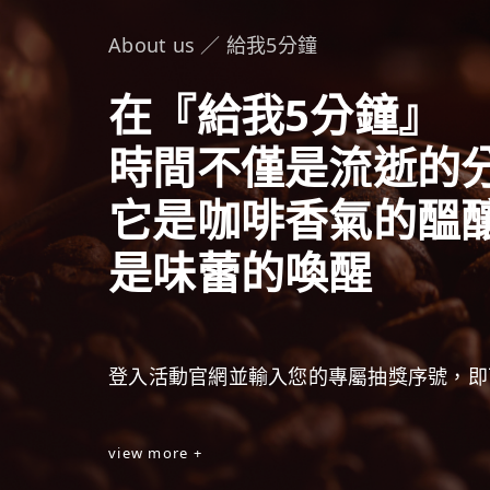
About us ／ 給我5分鐘
在『給我5分鐘』
時間不僅是流逝的
它是咖啡香氣的醞
是味蕾的喚醒
登入活動官網並輸入您的專屬抽獎序號，即
view more +