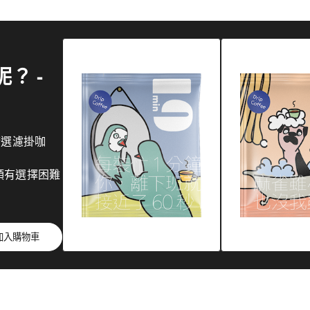
？ -
精選濾掛咖
領有選擇困難
加入購物車