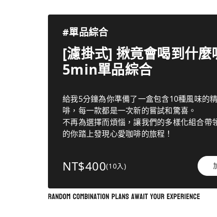
#單品綜合
[濾掛式] 揪竟會喝到什麼呢
5min單品綜合
給我5分鐘為你準備了一盒包含10種風味的
啡，每一款都是一次新的嘗試和驚喜。
不再為選擇而煩惱，讓我們的多樣化組合帶
的你踏上發現心愛咖啡的旅程！
NT$400
(10入)