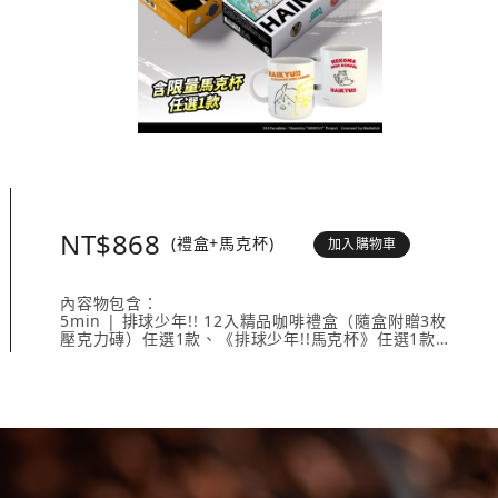
NT$868
(禮盒+馬克杯)
加入購物車
內容物包含：
5min | 排球少年!! 12入精品咖啡禮盒（隨盒附贈3枚
壓克力磚）任選1款、《排球少年!!馬克杯》任選1款。