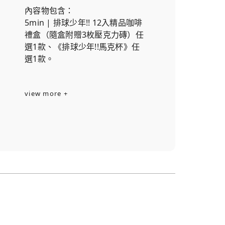
內容物包含：
5min | 排球少年!! 12入精品咖啡
禮盒（隨盒附贈3枚壓克力磚）任
選1款、《排球少年!!馬克杯》任
選1款。
view more +