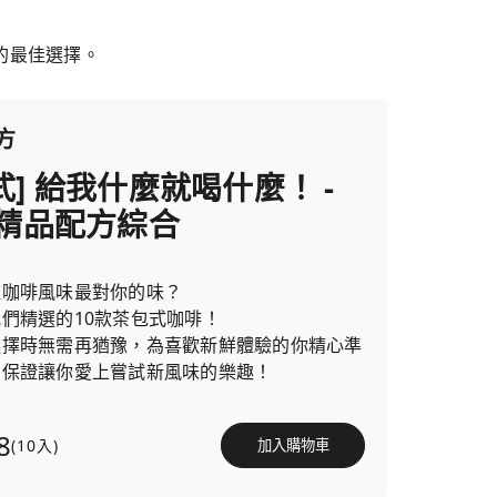
的最佳選擇。
方
式] 給我什麼就喝什麼！ -
n精品配方綜合
種咖啡風味最對你的味？
們精選的10款茶包式咖啡！
選擇時無需再猶豫，為喜歡新鮮體驗的你精心準
，保證讓你愛上嘗試新風味的樂趣！
8
(10入)
加入購物車