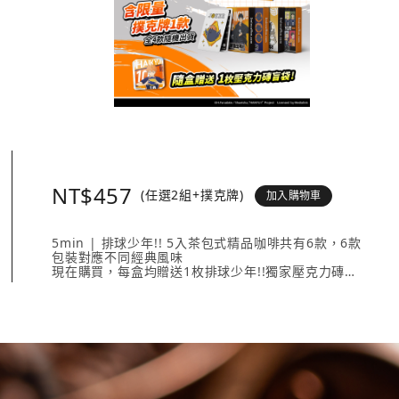
NT$457
(任選2組+撲克牌)
加入購物車
5min | 排球少年!! 5入茶包式精品咖啡共有6款，6款
包裝對應不同經典風味
現在購買，每盒均贈送1枚排球少年!!獨家壓克力磚
壓克力磚共有20款人氣角色 + 4款隱藏版，數量有限送
完為止！
《排球少年!!撲克牌》共有4款不同外盒設計，搭配4款
不同鬼牌設計。
內容入包含：
5min | 排球少年!! 5入茶包式精品咖啡任選2款、《排