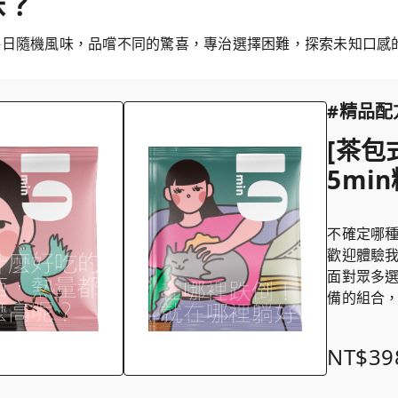
味？
每日隨機風味，品嚐不同的驚喜，專治選擇困難，探索未知口感
#精品配
[茶包
5mi
不確定哪
歡迎體驗我
面對眾多
備的組合
NT$39