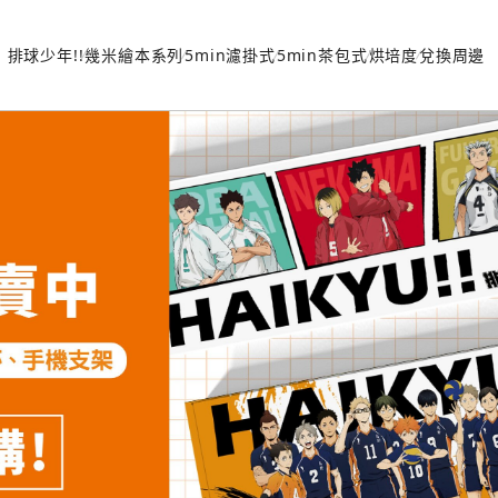
排球少年!!
幾米繪本系列
5min濾掛式
5min茶包式
烘培度
兌換周邊