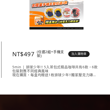
(任選2組+手機支
NT$497
加入購物車
架)
5min | 排球少年!! 5入茶包式精品咖啡共有6款，6款
包裝對應不同經典風味
現在購買，每盒均贈送1枚排球少年!!獨家壓克力磚
壓克力磚共有20款人氣角色 + 4款隱藏版，數量有限送
完為止！
內容物包含： 5min | 排球少年!! 5入茶包式精品咖啡
（隨盒附贈1枚壓克力磚）任選2款、《排球少年!!手機
支架》任選1款。