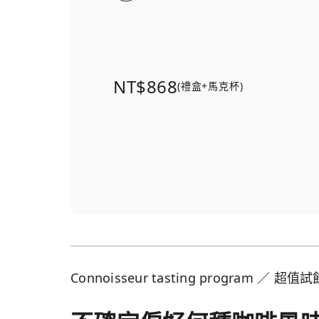
NT$868
(禮盒+馬克杯)
Connoisseur tasting program ／ 超