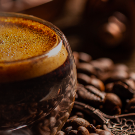
球少年!!撲克牌》共有4款隨機出貨。
＊ 撲克牌共有4款，隨機出貨恕無法指定。