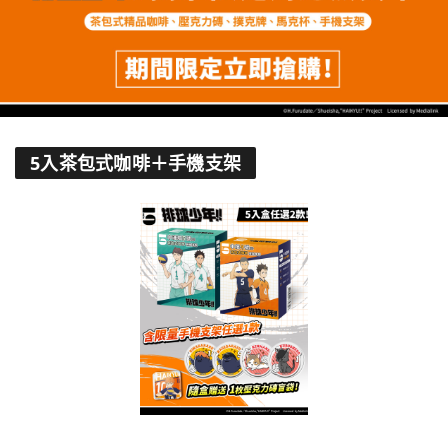
5入茶包式咖啡＋手機支架