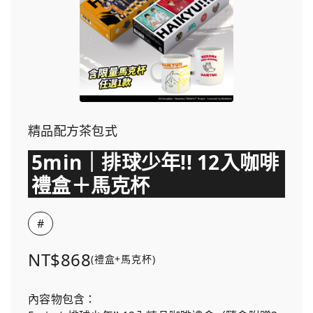
精品配方茶包式
5min｜排球少年!! 12入咖啡
禮盒＋馬克杯
#
NT$868
(禮盒+馬克杯)
內容物包含：