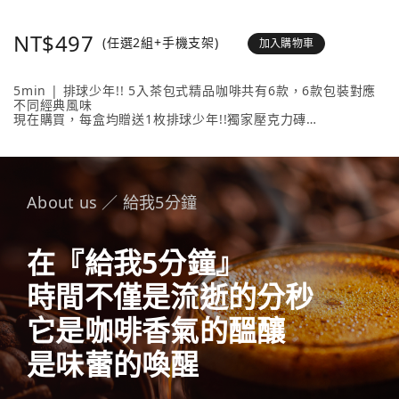
NT$497
(任選2組+手機支架)
加入購物車
5min | 排球少年!! 5入茶包式精品咖啡共有6款，6款包裝對應
不同經典風味
現在購買，每盒均贈送1枚排球少年!!獨家壓克力磚
壓克力磚共有20款人氣角色 + 4款隱藏版，數量有限送完為止！
內容物包含： 5min | 排球少年!! 5入茶包式精品咖啡 （隨盒附
贈1枚壓克力磚）任選2款、《排球少年!!手機支架》任選1款。
About us ／ 給我5分鐘
在『給我5分鐘』
時間不僅是流逝的分秒
它是咖啡香氣的醞釀
是味蕾的喚醒