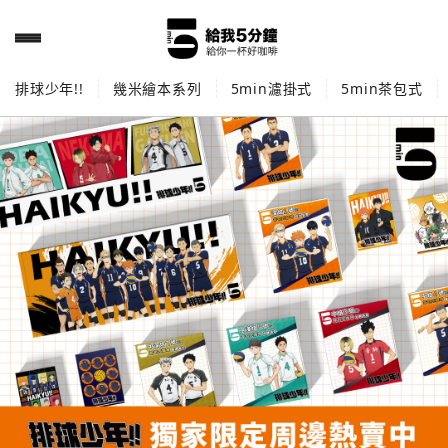
排球少年!!
幾米繪本系列
5min濾掛式
5min茶包式