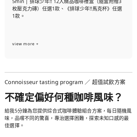
5min | 排球少年!! 12入精品咖啡禮盒（隨盒附贈3
枚壓克力磚）任選1款、《排球少年!!馬克杯》任選
1款。
view more +
Connoisseur tasting program ／ 超值試飲方案
不確定偏好何種咖啡風味？
給我5分鐘為您提供綜合式咖啡體驗組合方案，每日隨機風
味，品嚐不同的驚喜，專治選擇困難，探索未知口感的最
佳選擇。