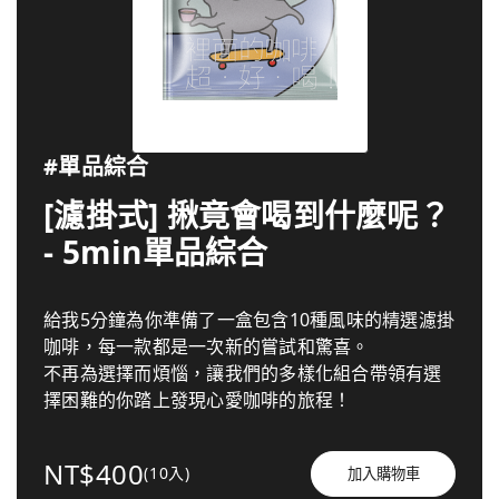
#單品綜合
[濾掛式] 揪竟會喝到什麼呢？
- 5min單品綜合
給我5分鐘為你準備了一盒包含10種風味的精選濾掛
咖啡，每一款都是一次新的嘗試和驚喜。
不再為選擇而煩惱，讓我們的多樣化組合帶領有選
擇困難的你踏上發現心愛咖啡的旅程！
NT$400
(10入)
加入購物車