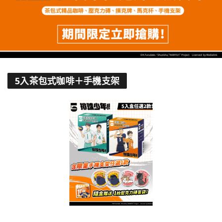
5入茶包式咖啡＋手機支架