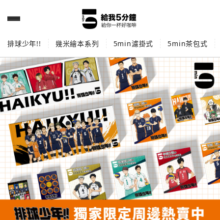
排球少年!!
幾米繪本系列
5min濾掛式
5min茶包式