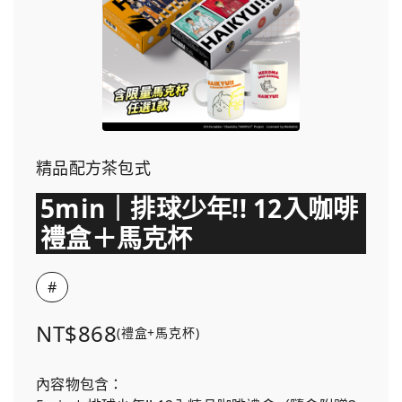
精品配方茶包式
5min｜排球少年!! 12入咖啡
禮盒＋馬克杯
#
NT$868
(禮盒+馬克杯)
內容物包含：