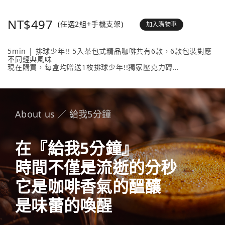
NT$497
(任選2組+手機支架)
加入購物車
5min | 排球少年!! 5入茶包式精品咖啡共有6款，6款包裝對應
不同經典風味
現在購買，每盒均贈送1枚排球少年!!獨家壓克力磚
壓克力磚共有20款人氣角色 + 4款隱藏版，數量有限送完為止！
內容物包含： 5min | 排球少年!! 5入茶包式精品咖啡 （隨盒附
贈1枚壓克力磚）任選2款、《排球少年!!手機支架》任選1款。
About us ／ 給我5分鐘
在『給我5分鐘』
時間不僅是流逝的分秒
它是咖啡香氣的醞釀
是味蕾的喚醒