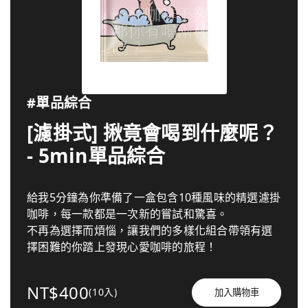
#單品綜合
[濾掛式] 揪竟會喝到什麼呢？
- 5min單品綜合
給我5分鐘為你準備了一盒包含10種風味的精選濾掛
咖啡，每一款都是一次新的嘗試和驚喜。
不再為選擇而煩惱，讓我們的多樣化組合帶領有選
擇困難的你踏上發現心愛咖啡的旅程！
NT$400
(10入)
加入購物車