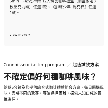
5min | 排球少年!! 12入精品咖啡禮盒（隨盒附贈3
枚壓克力磚）任選1款、《排球少年!!馬克杯》任選
1款。
view more +
Connoisseur tasting program ／ 超值試飲方案
不確定偏好何種咖啡風味？
給我5分鐘為您提供綜合式咖啡體驗組合方案，每日隨機風
味，品嚐不同的驚喜，專治選擇困難，探索未知口感的最
佳選擇。