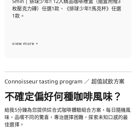
5min | 排球少年!! 12入精品咖啡禮盒（隨盒附贈3
枚壓克力磚）任選1款、《排球少年!!馬克杯》任選
1款。
view more +
Connoisseur tasting program ／ 超值試飲方案
不確定偏好何種咖啡風味？
給我5分鐘為您提供綜合式咖啡體驗組合方案，每日隨機風
味，品嚐不同的驚喜，專治選擇困難，探索未知口感的最
佳選擇。