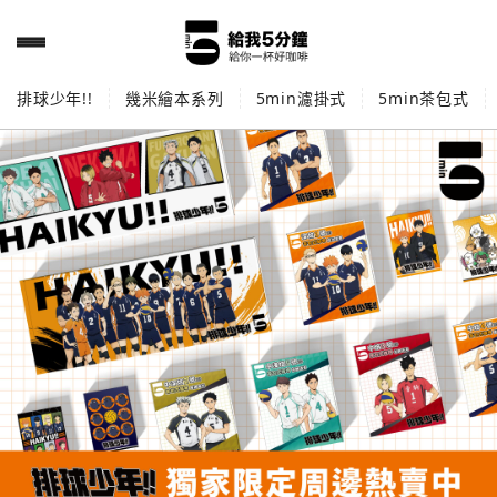
排球少年!!
幾米繪本系列
5min濾掛式
5min茶包式