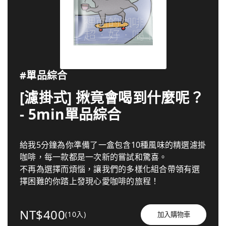
#單品綜合
[濾掛式] 揪竟會喝到什麼呢？
- 5min單品綜合
給我5分鐘為你準備了一盒包含10種風味的精選濾掛
咖啡，每一款都是一次新的嘗試和驚喜。
不再為選擇而煩惱，讓我們的多樣化組合帶領有選
擇困難的你踏上發現心愛咖啡的旅程！
NT$400
(10入)
加入購物車