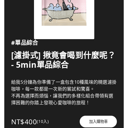
#單品綜合
[濾掛式] 揪竟會喝到什麼呢？
- 5min單品綜合
給我5分鐘為你準備了一盒包含10種風味的精選濾掛
咖啡，每一款都是一次新的嘗試和驚喜。
不再為選擇而煩惱，讓我們的多樣化組合帶領有選
擇困難的你踏上發現心愛咖啡的旅程！
NT$400
(10入)
加入購物車