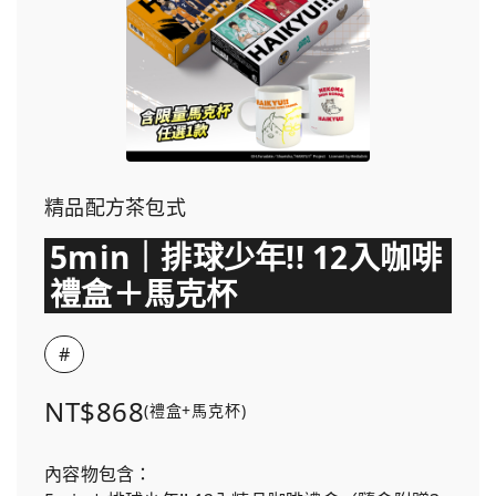
精品配方茶包式
5min｜排球少年!! 12入咖啡
禮盒＋馬克杯
#
NT$868
(禮盒+馬克杯)
內容物包含：