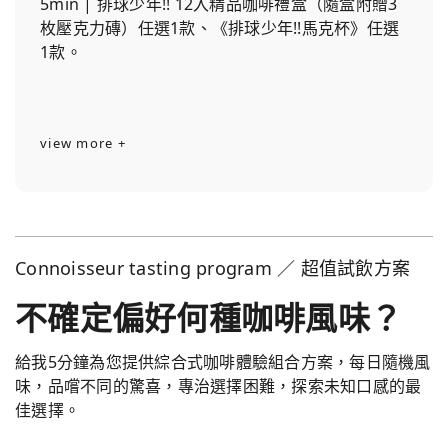
5min | 排球少年!! 12入精品咖啡禮盒（隨盒附贈3
枚壓克力磚）任選1款、《排球少年!!馬克杯》任選
1款。
view more +
Connoisseur tasting program ／ 超值試飲方案
不確定偏好何種咖啡風味？
給我5分鐘為您提供綜合式咖啡體驗組合方案，每日隨機風
味，品嚐不同的驚喜，專治選擇困難，探索未知口感的最
佳選擇。