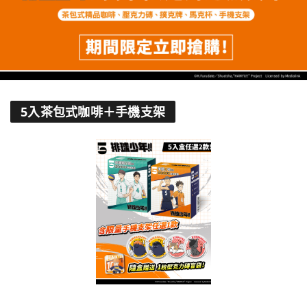
5入茶包式咖啡＋手機支架