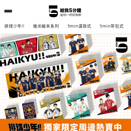
排球少年!!
幾米繪本系列
5min濾掛式
5min茶包式