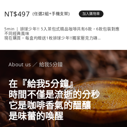
NT$497
(任選2組+手機支架)
加入購物車
5min | 排球少年!! 5入茶包式精品咖啡共有6款，6款包裝對應
不同經典風味
現在購買，每盒均贈送1枚排球少年!!獨家壓克力磚
壓克力磚共有20款人氣角色 + 4款隱藏版，數量有限送完為止！
內容物包含： 5min | 排球少年!! 5入茶包式精品咖啡 （隨盒附
贈1枚壓克力磚）任選2款、《排球少年!!手機支架》任選1款。
About us ／ 給我5分鐘
在『給我5分鐘』
時間不僅是流逝的分秒
它是咖啡香氣的醞釀
是味蕾的喚醒