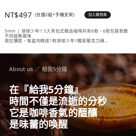
NT$497
(任選2組+手機支架)
加入購物車
5min | 排球少年!! 5入茶包式精品咖啡共有6款，6款包裝對應
不同經典風味
現在購買，每盒均贈送1枚排球少年!!獨家壓克力磚
壓克力磚共有20款人氣角色 + 4款隱藏版，數量有限送完為止！
內容物包含： 5min | 排球少年!! 5入茶包式精品咖啡 （隨盒附
贈1枚壓克力磚）任選2款、《排球少年!!手機支架》任選1款。
About us ／ 給我5分鐘
在『給我5分鐘』
時間不僅是流逝的分秒
它是咖啡香氣的醞釀
是味蕾的喚醒