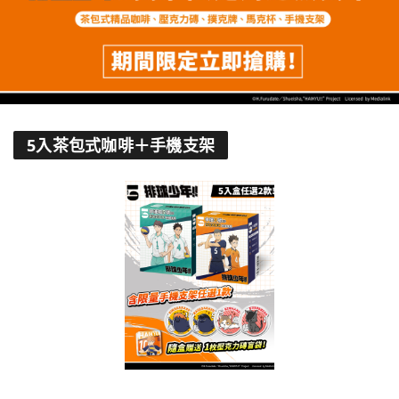
5入茶包式咖啡＋手機支架