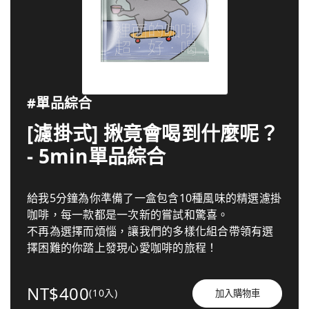
#單品綜合
[濾掛式] 揪竟會喝到什麼呢？
- 5min單品綜合
給我5分鐘為你準備了一盒包含10種風味的精選濾掛
咖啡，每一款都是一次新的嘗試和驚喜。
不再為選擇而煩惱，讓我們的多樣化組合帶領有選
擇困難的你踏上發現心愛咖啡的旅程！
NT$400
(10入)
加入購物車