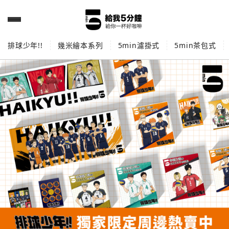
排球少年!!
幾米繪本系列
5min濾掛式
5min茶包式