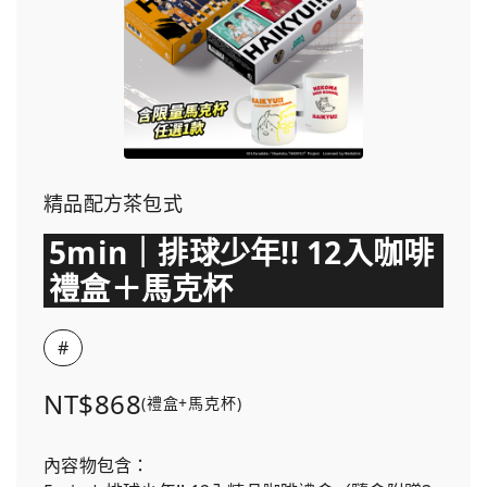
精品配方茶包式
5min｜排球少年!! 12入咖啡
禮盒＋馬克杯
#
NT$868
(禮盒+馬克杯)
內容物包含：