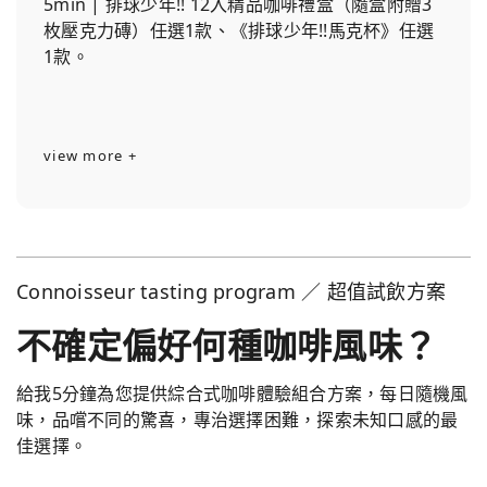
5min | 排球少年!! 12入精品咖啡禮盒（隨盒附贈3
枚壓克力磚）任選1款、《排球少年!!馬克杯》任選
1款。
view more +
Connoisseur tasting program ／ 超值試飲方案
不確定偏好何種咖啡風味？
給我5分鐘為您提供綜合式咖啡體驗組合方案，每日隨機風
味，品嚐不同的驚喜，專治選擇困難，探索未知口感的最
佳選擇。