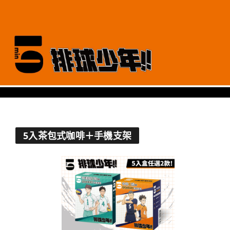
5入茶包式咖啡＋手機支架