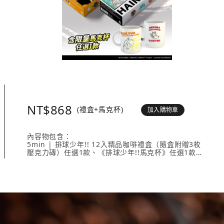
NT$868
(禮盒+馬克杯)
加入購物車
內容物包含：
5min | 排球少年!! 12入精品咖啡禮盒（隨盒附贈3枚
壓克力磚）任選1款、《排球少年!!馬克杯》任選1款。