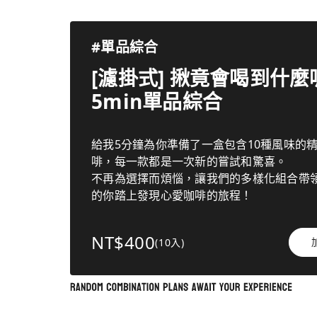
#單品綜合
[濾掛式] 揪竟會喝到什麼呢
5min單品綜合
給我5分鐘為你準備了一盒包含10種風味的
啡，每一款都是一次新的嘗試和驚喜。
不再為選擇而煩惱，讓我們的多樣化組合帶
的你踏上發現心愛咖啡的旅程！
NT$400
(10入)