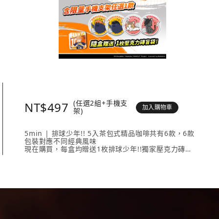
(任選2組+手機支
NT$497
加入購物車
架)
5min | 排球少年!! 5入茶包式精品咖啡共有6款，6款
包裝對應不同經典風味
現在購買，每盒均贈送1枚排球少年!!獨家壓克力磚
壓克力磚共有20款人氣角色 + 4款隱藏版，數量有限送
完為止！
內容物包含： 5min | 排球少年!! 5入茶包式精品咖啡
（隨盒附贈1枚壓克力磚）任選2款、《排球少年!!手機
支架》任選1款。