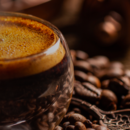
球少年!!撲克牌》共有4款隨機出貨。
＊ 撲克牌共有4款，隨機出貨恕無法指定。