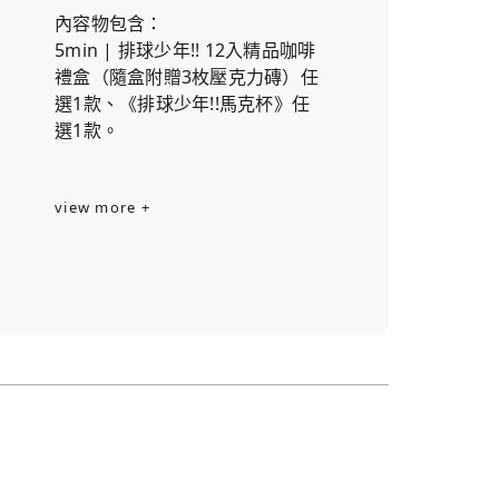
內容物包含：
5min | 排球少年!! 12入精品咖啡
禮盒（隨盒附贈3枚壓克力磚）任
選1款、《排球少年!!馬克杯》任
選1款。
view more +