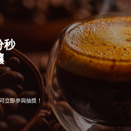
分秒
釀
可立即參與抽獎！