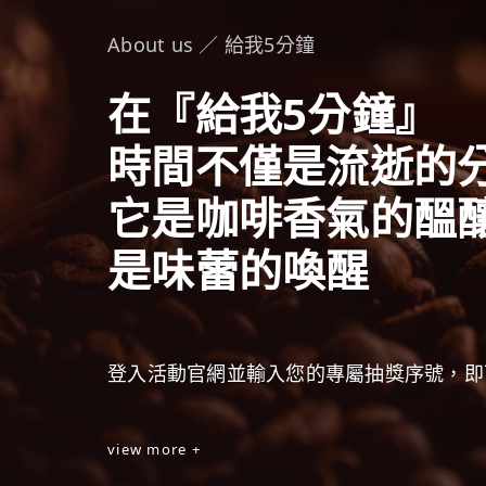
About us ／ 給我5分鐘
在『給我5分鐘』
時間不僅是流逝的
它是咖啡香氣的醞
是味蕾的喚醒
登入活動官網並輸入您的專屬抽獎序號，即
view more +