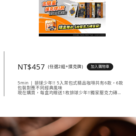
NT$457
(任選2組+撲克牌)
加入購物車
5min | 排球少年!! 5入茶包式精品咖啡共有6款，6款
包裝對應不同經典風味
現在購買，每盒均贈送1枚排球少年!!獨家壓克力磚
壓克力磚共有20款人氣角色 + 4款隱藏版，數量有限送
完為止！
《排球少年!!撲克牌》共有4款不同外盒設計，搭配4款
不同鬼牌設計。
內容入包含：
5min | 排球少年!! 5入茶包式精品咖啡任選2款、《排