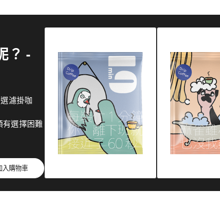
？ -
精選濾掛咖
領有選擇困難
加入購物車