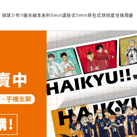
排球少年!!
幾米繪本系列
5min濾掛式
5min茶包式
烘培度
兌換周邊