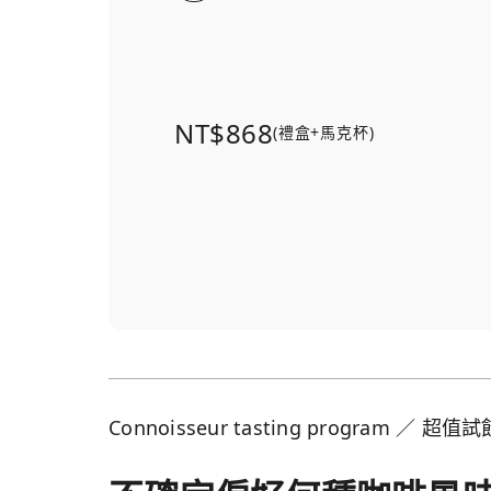
NT$868
(禮盒+馬克杯)
Connoisseur tasting program ／ 超