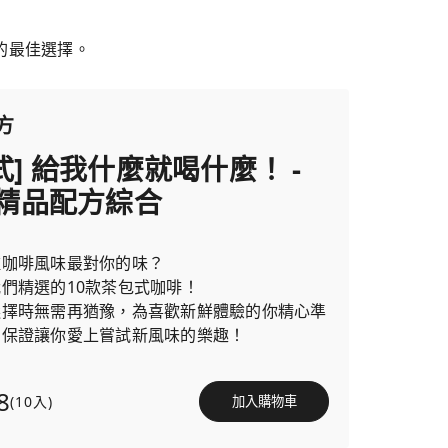
的最佳選擇。
方
式] 給我什麼就喝什麼！ -
n精品配方綜合
種咖啡風味最對你的味？
們精選的10款茶包式咖啡！
選擇時無需再猶豫，為喜歡新鮮體驗的你精心準
，保證讓你愛上嘗試新風味的樂趣！
8
(10入)
加入購物車