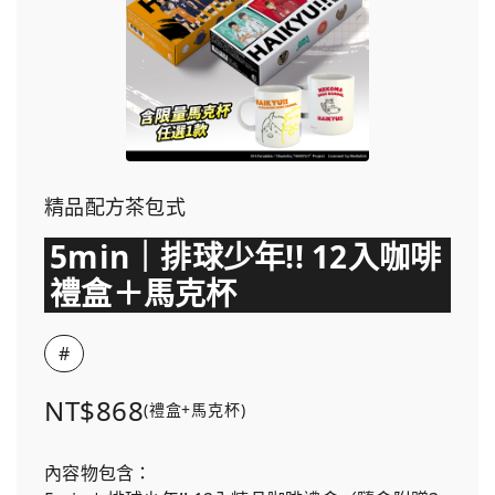
精品配方茶包式
5min｜排球少年!! 12入咖啡
禮盒＋馬克杯
#
NT$868
(禮盒+馬克杯)
內容物包含：