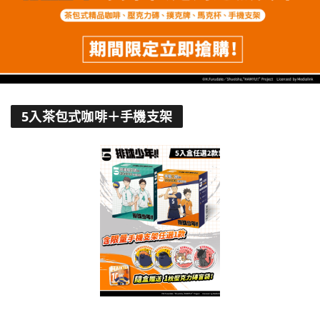
5入茶包式咖啡＋手機支架