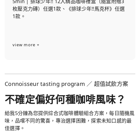
5min | 排球少年!! 12入精品咖啡禮盒（隨盒附贈3
枚壓克力磚）任選1款、《排球少年!!馬克杯》任選
1款。
view more +
Connoisseur tasting program ／ 超值試飲方案
不確定偏好何種咖啡風味？
給我5分鐘為您提供綜合式咖啡體驗組合方案，每日隨機風
味，品嚐不同的驚喜，專治選擇困難，探索未知口感的最
佳選擇。