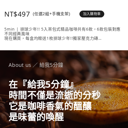
NT$497
(任選2組+手機支架)
加入購物車
5min | 排球少年!! 5入茶包式精品咖啡共有6款，6款包裝對應
不同經典風味
現在購買，每盒均贈送1枚排球少年!!獨家壓克力磚
壓克力磚共有20款人氣角色 + 4款隱藏版，數量有限送完為止！
內容物包含： 5min | 排球少年!! 5入茶包式精品咖啡 （隨盒附
贈1枚壓克力磚）任選2款、《排球少年!!手機支架》任選1款。
About us ／ 給我5分鐘
在『給我5分鐘』
時間不僅是流逝的分秒
它是咖啡香氣的醞釀
是味蕾的喚醒