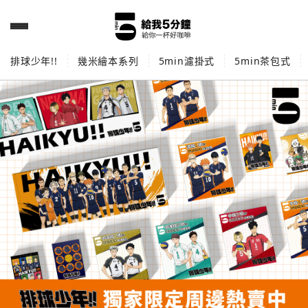
排球少年!!
幾米繪本系列
5min濾掛式
5min茶包式