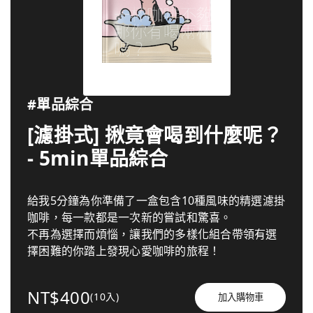
#單品綜合
[濾掛式] 揪竟會喝到什麼呢？
- 5min單品綜合
給我5分鐘為你準備了一盒包含10種風味的精選濾掛
咖啡，每一款都是一次新的嘗試和驚喜。
不再為選擇而煩惱，讓我們的多樣化組合帶領有選
擇困難的你踏上發現心愛咖啡的旅程！
NT$400
(10入)
加入購物車