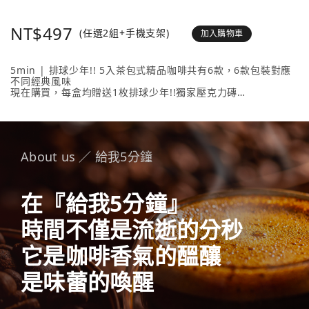
NT$497
(任選2組+手機支架)
加入購物車
5min | 排球少年!! 5入茶包式精品咖啡共有6款，6款包裝對應
不同經典風味
現在購買，每盒均贈送1枚排球少年!!獨家壓克力磚
壓克力磚共有20款人氣角色 + 4款隱藏版，數量有限送完為止！
內容物包含： 5min | 排球少年!! 5入茶包式精品咖啡 （隨盒附
贈1枚壓克力磚）任選2款、《排球少年!!手機支架》任選1款。
About us ／ 給我5分鐘
在『給我5分鐘』
時間不僅是流逝的分秒
它是咖啡香氣的醞釀
是味蕾的喚醒