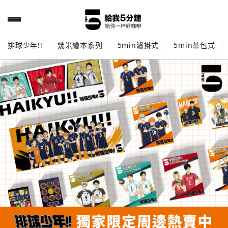
排球少年!!
幾米繪本系列
5min濾掛式
5min茶包式