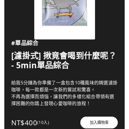
#單品綜合
[濾掛式] 揪竟會喝到什麼呢？
- 5min單品綜合
給我5分鐘為你準備了一盒包含10種風味的精選濾掛
咖啡，每一款都是一次新的嘗試和驚喜。
不再為選擇而煩惱，讓我們的多樣化組合帶領有選
擇困難的你踏上發現心愛咖啡的旅程！
NT$400
(10入)
加入購物車