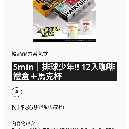
精品配方茶包式
5min｜排球少年!! 12入咖啡
禮盒＋馬克杯
#
NT$868
(禮盒+馬克杯)
內容物包含：