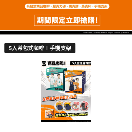
5入茶包式咖啡＋手機支架