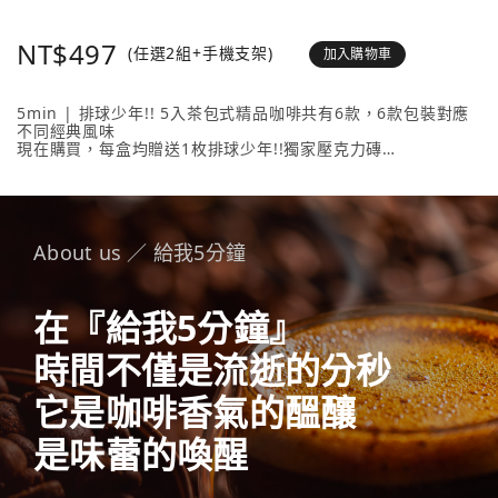
NT$497
(任選2組+手機支架)
加入購物車
5min | 排球少年!! 5入茶包式精品咖啡共有6款，6款包裝對應
不同經典風味
現在購買，每盒均贈送1枚排球少年!!獨家壓克力磚
壓克力磚共有20款人氣角色 + 4款隱藏版，數量有限送完為止！
內容物包含： 5min | 排球少年!! 5入茶包式精品咖啡 （隨盒附
贈1枚壓克力磚）任選2款、《排球少年!!手機支架》任選1款。
About us ／ 給我5分鐘
在『給我5分鐘』
時間不僅是流逝的分秒
它是咖啡香氣的醞釀
是味蕾的喚醒