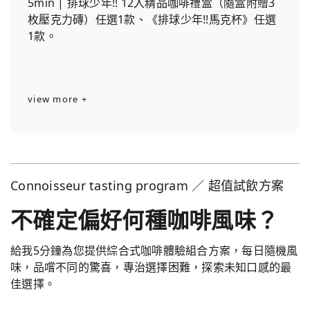
5min | 排球少年!! 12入精品咖啡禮盒（隨盒附贈3
枚壓克力磚）任選1款、《排球少年!!馬克杯》任選
1款。
view more +
Connoisseur tasting program ／ 超值試飲方案
不確定偏好何種咖啡風味？
給我5分鐘為您提供綜合式咖啡體驗組合方案，每日隨機風
味，品嚐不同的驚喜，專治選擇困難，探索未知口感的最
佳選擇。