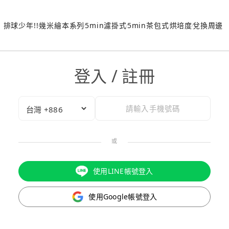
排球少年!!
幾米繪本系列
5min濾掛式
5min茶包式
烘培度
兌換周邊
登入 / 註冊
或
使用LINE帳號登入
使用Google帳號登入
驗證碼已成功發送至您的手機門號！
點擊確認後，我們會將認證碼透過簡訊傳送至
為了維護您的權益，請於 10 分鐘內填寫認證碼。