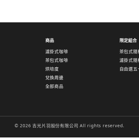
取消
確認
關閉
商品
限定組合
濾掛式咖啡
茶包式隨
茶包式咖啡
濾掛式隨
烘培度
自由選五
兌換周邊
全部商品
© 2026 吉光片羽股份有限公司 All rights reserved.