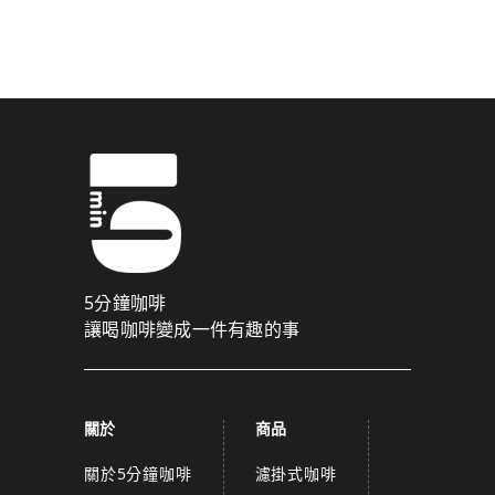
驗證碼已成功發送至您的手機門號！
點擊確認後，我們會將認證碼透過簡訊傳送至
為了維護您的權益，請於 10 分鐘內填寫認證碼。
取消
確認
關閉
5分鐘咖啡
讓喝咖啡變成一件有趣的事
關於
商品
關於5分鐘咖啡
濾掛式咖啡