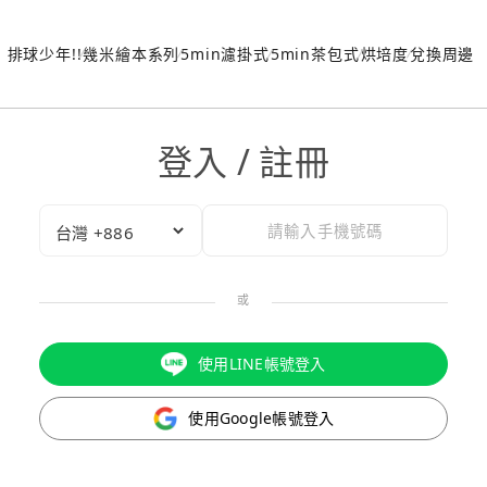
排球少年!!
幾米繪本系列
5min濾掛式
5min茶包式
烘培度
兌換周邊
登入 / 註冊
或
使用LINE帳號登入
使用Google帳號登入
驗證碼已成功發送至您的手機門號！
點擊確認後，我們會將認證碼透過簡訊傳送至
為了維護您的權益，請於 10 分鐘內填寫認證碼。