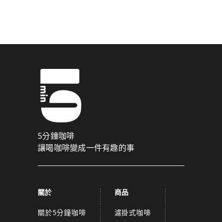
驗證碼已成功發送至您的手機門號！
點擊確認後，我們會將認證碼透過簡訊傳送至
為了維護您的權益，請於 10 分鐘內填寫認證碼。
取消
確認
關閉
5分鐘咖啡
讓喝咖啡變成一件有趣的事
關於
商品
關於5分鐘咖啡
濾掛式咖啡