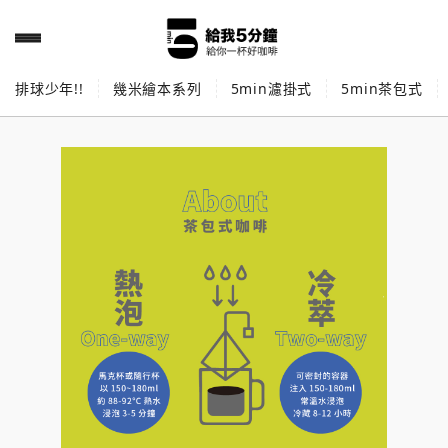
排球少年!!
幾米繪本系列
5min濾掛式
5min茶包式