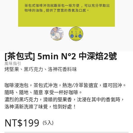
[茶包式] 5min N°2 中深焙2號
風味指引
烤堅果、黑巧克力、洛神花香料味
咖啡浸泡包，茶包式沖泡，熱泡/冷萃皆適宜，還可回沖。
隨時、隨地、隨意 享受一杯好咖啡。
濃烈的黑巧克力，滑順的堅果香，沈浸在其中的香氣時，
洛神清新洗滌了味覺，恰到好處！
NT$199
(5入)