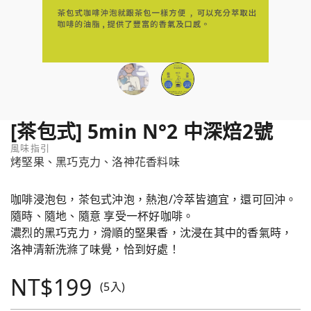
[茶包式] 5min N°2 中深焙2號
風味指引
烤堅果、黑巧克力、洛神花香料味
咖啡浸泡包，茶包式沖泡，熱泡/冷萃皆適宜，還可回沖。
隨時、隨地、隨意 享受一杯好咖啡。
濃烈的黑巧克力，滑順的堅果香，沈浸在其中的香氣時，
洛神清新洗滌了味覺，恰到好處！
NT$199
(5入)