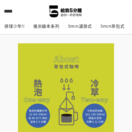
排球少年!!
幾米繪本系列
5min濾掛式
5min茶包式