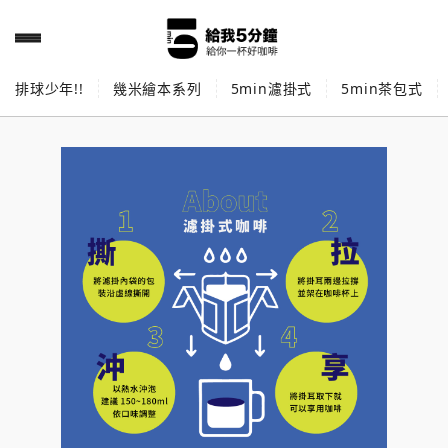
排球少年!!
幾米繪本系列
5min濾掛式
5min茶包式