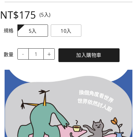
NT$175
(5入)
規格
5入
10入
數量
-
＋
加入購物車