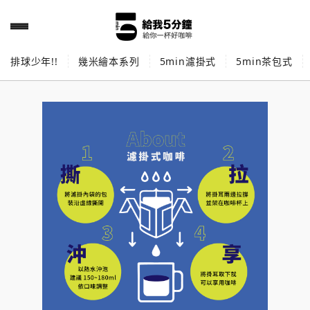
排球少年!!
幾米繪本系列
5min濾掛式
5min茶包式