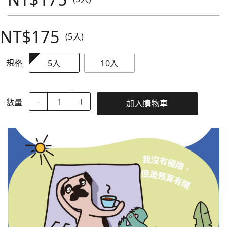
NT$175
(5入)
規格
5入
10入
數量
-
＋
加入購物車