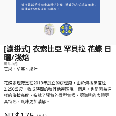
[濾掛式] 衣索比亞 罕貝拉 花蝶 日
曬/淺焙
風味指引
芒果、草莓、果汁
花蝶處理廠是在2019年創立的處理廠，由於海拔高度達
2,250公尺，收成時間的較其他產區晚一個月。也是因為這
樣的海拔高度，造就了獨特的微型氣候，讓咖啡的表現更
具特色，風味更加濃郁。
NT$175
(5入)