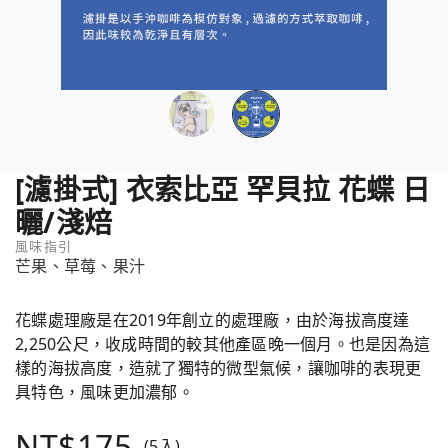
[濾掛式] 衣索比亞 罕貝拉 花蝶 日
曬/淺焙
風味指引
芒果、草莓、果汁
花蝶處理廠是在2019年創立的處理廠，由於海拔高度達
2,250公尺，收成時間的較其他產區晚一個月。也是因為這
樣的海拔高度，造就了獨特的微型氣候，讓咖啡的表現更
具特色，風味更加濃郁。
NT$175
(5入)