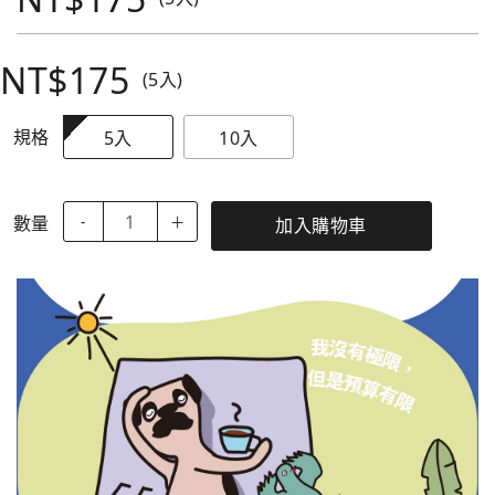
NT$175
(5入)
規格
5入
10入
數量
-
＋
加入購物車