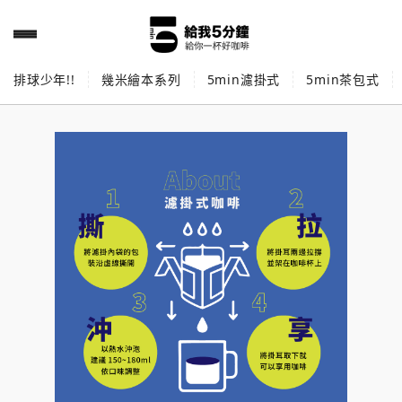
排球少年!!
幾米繪本系列
5min濾掛式
5min茶包式