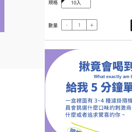
規格
10入
數量
-
＋