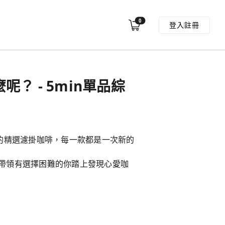
0
登入
註冊
呢？ - 5min單品綜
味的精選濾掛咖啡，每一款都是一次新的
帶領有選擇困難的你踏上發現心愛咖