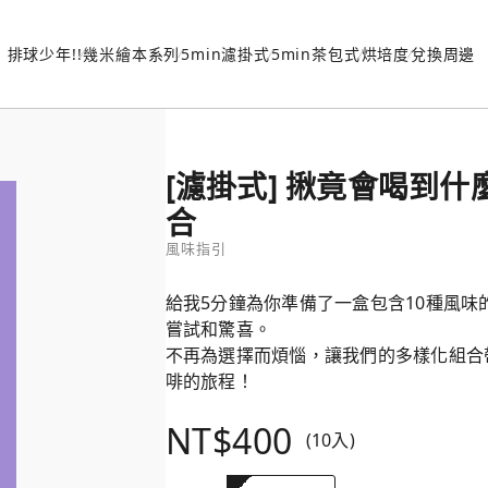
排球少年!!
幾米繪本系列
5min濾掛式
5min茶包式
烘培度
兌換周邊
[濾掛式] 揪竟會喝到什麼
合
風味指引
給我5分鐘為你準備了一盒包含10種風
嘗試和驚喜。
不再為選擇而煩惱，讓我們的多樣化組合
啡的旅程！
NT$400
(10入)