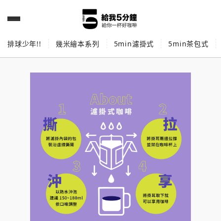
排球少年!!
幾米繪本系列
5min濾掛式
5min茶包式