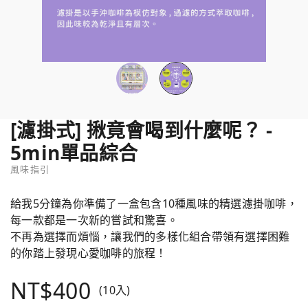
[濾掛式] 揪竟會喝到什麼呢？ -
5min單品綜合
風味指引
給我5分鐘為你準備了一盒包含10種風味的精選濾掛咖啡，
每一款都是一次新的嘗試和驚喜。
不再為選擇而煩惱，讓我們的多樣化組合帶領有選擇困難
的你踏上發現心愛咖啡的旅程！
NT$400
(10入)