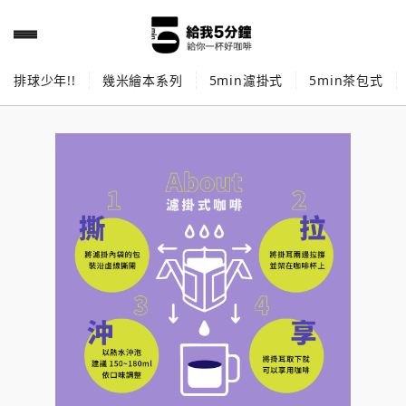
排球少年!!
幾米繪本系列
5min濾掛式
5min茶包式