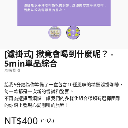
[濾掛式] 揪竟會喝到什麼呢？ -
5min單品綜合
風味指引
給我5分鐘為你準備了一盒包含10種風味的精選濾掛咖啡，
每一款都是一次新的嘗試和驚喜。
不再為選擇而煩惱，讓我們的多樣化組合帶領有選擇困難
的你踏上發現心愛咖啡的旅程！
NT$400
(10入)